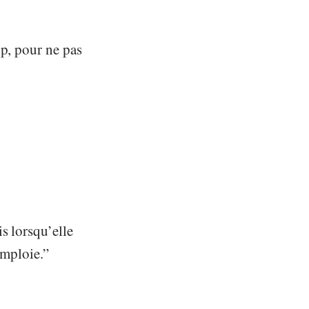
up, pour ne pas
s lorsqu’elle
emploie.”