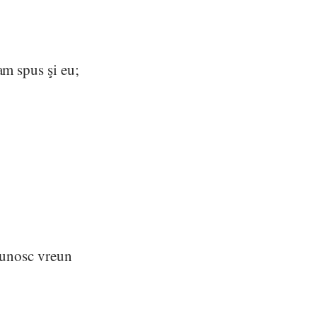
am spus şi eu;
 cunosc vreun