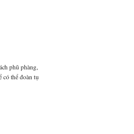
cách phũ phàng,
 có thể đoàn tụ