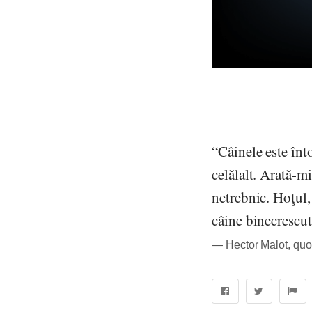
“Câinele este înt
celălalt. Arată-mi
netrebnic. Hoţul,
câine binecrescut
― Hector Malot, quo