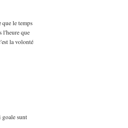
e que le temps
s l'heure que
est la volonté
i goale sunt