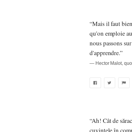
“Mais il faut bie
qu'on emploie au t
nous passons sur 
d'apprendre.”
― Hector Malot, quo
“Ah! Cât de sărac 
cuvintele în comp