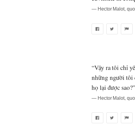
― Hector Malot, quo
“Vậy ra tôi chỉ 
những người tôi 
họ lại được sao?
― Hector Malot, quo