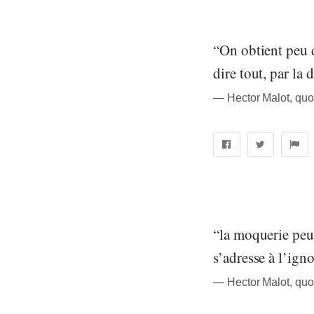
“On obtient peu d
dire tout, par la 
― Hector Malot, quo
“la moquerie peut
s’adresse à l’ign
― Hector Malot, quo