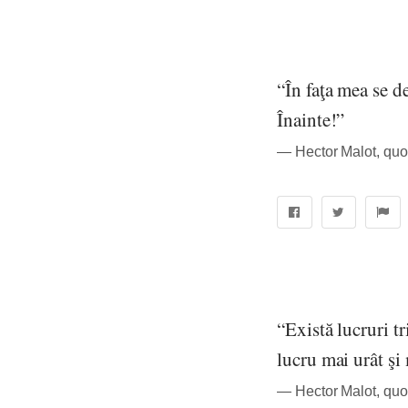
“În faţa mea se d
Înainte!”
― Hector Malot, quo
“Există lucruri t
lucru mai urât şi 
― Hector Malot, quo