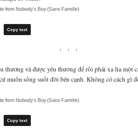
te from Nobody's Boy (Sans Famille)
Copy text
yêu thương và được yêu thương để rồi phải xa lìa một 
cứ muốn sống suốt đời bên cạnh. Không có cách gì để
”
te from Nobody's Boy (Sans Famille)
Copy text