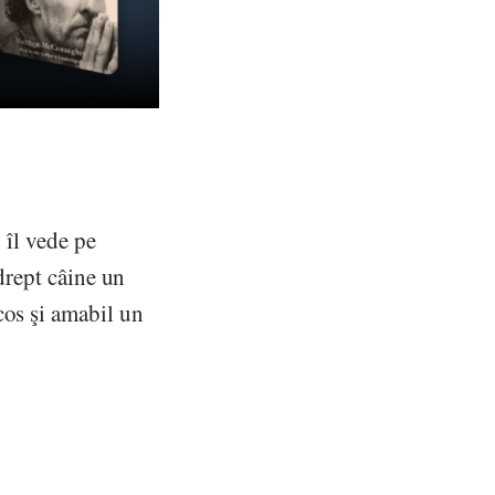
 îl vede pe
 drept câine un
cos şi amabil un