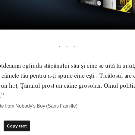
otdeauna oglinda stăpânului său şi cine se uită la unul,
 câinele tău pentru a-ţi spune cine eşti . Ticălosul are
 un hoţ. Ţăranul prost un câine grosolan. Omul politi
.”
te from Nobody's Boy (Sans Famille)
Copy text