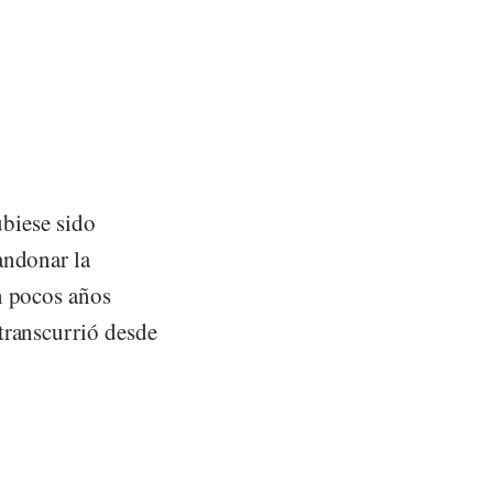
ubiese sido
andonar la
n pocos años
transcurrió desde