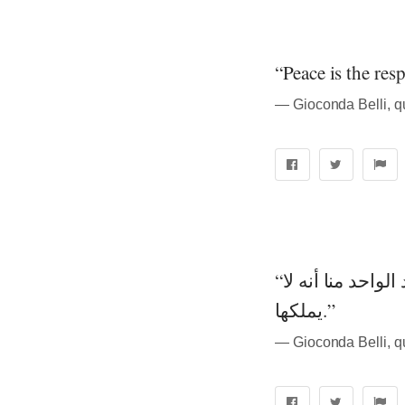
“Peace is the resp
― Gioconda Belli, 
“النمو في الحياة لا يتم إلا بعبور حدود الشخصية: اكتشاف قدرات يعتقد الواحد منا أنه لا
يملكها.”
― Gioconda Belli, 