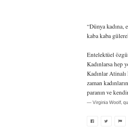
“Dünya kadına, e
kaba kaba gülerek
Entelektüel özgür
Kadınlarsa hep yo
Kadınlar Atinalı 
zaman kadınların 
paranın ve kendi
― Virginia Woolf, q