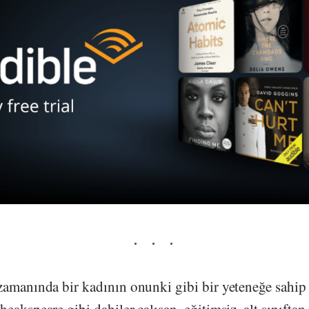
zamanında bir kadının onunki gibi bir yeteneğe sah