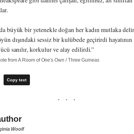
eakspeare gibi dahiler çalışan, eğitimsiz, alt sınıftan
lar.
lda büyük bir yetenekle doğan her kadın mutlaka delir
yün dışındaki sessiz bir kulübede geçirirdi hayatının 
ücü sanılır, korkulur ve alay edilirdi.”
uote from A Room of One's Own / Three Guineas
Copy text
author
ginia Woolf