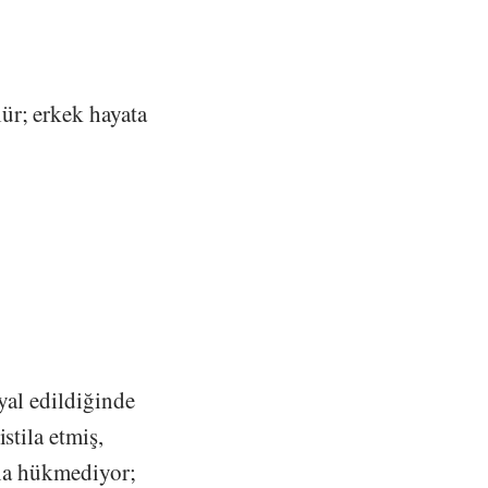
ür; erkek hayata
ayal edildiğinde
stila etmiş,
rına hükmediyor;