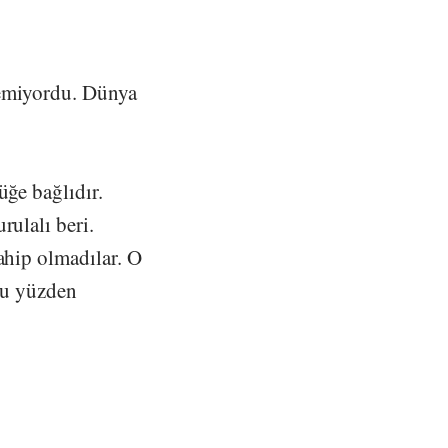
demiyordu. Dünya
üğe bağlıdır.
rulalı beri.
ahip olmadılar. O
 bu yüzden