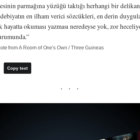
lesinin parmağına yüzüğü taktığı herhangi bir delikanl
ebiyatın en ilham verici sözcükleri, en derin duygula
k hayatta okuması yazması neredeyse yok, zor heceliy
durumunda.”
uote from A Room of One's Own / Three Guineas
Copy text