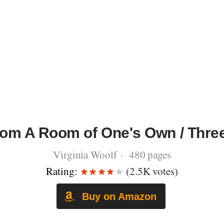
rom A Room of One's Own / Thre
Virginia Woolf · 480 pages
Rating:
(2.5K votes)
Buy on Amazon