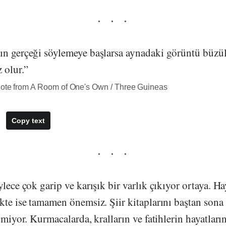
ın gerçeği söylemeye başlarsa aynadaki görüntü büzül
 olur.”
uote from A Room of One's Own / Three Guineas
Copy text
ylece çok garip ve karışık bir varlık çıkıyor ortaya. H
kte ise tamamen önemsiz. Şiir kitaplarını baştan sona i
eçmiyor. Kurmacalarda, kralların ve fatihlerin hayatla