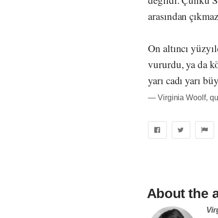
değildi. Çünkü Sh
arasından çıkmaz
On altıncı yüzyı
vururdu, ya da kö
yarı cadı yarı büy
― Virginia Woolf, q
About the 
Vir