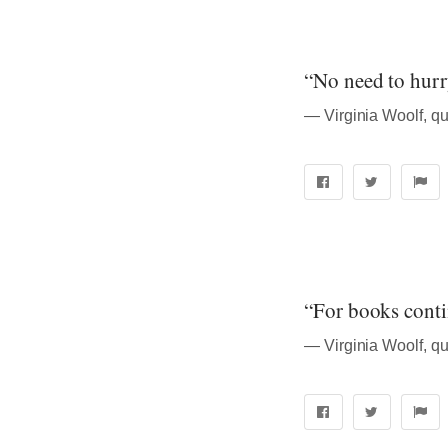
“No need to hurr
― Virginia Woolf, q
“For books contin
― Virginia Woolf, q