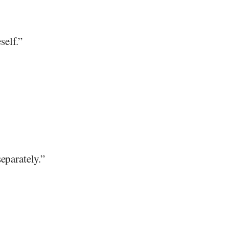
self.”
eparately.”