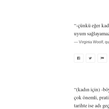
“-çünkü eğer kad
uyum sağlayamaz
― Virginia Woolf, q
“(kadın için) -bö
çok önemli, prati
tarihte ise adı g