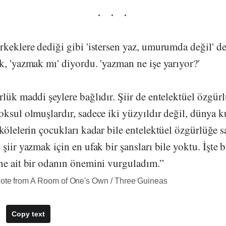
rkeklere dediği gibi 'istersen yaz, umurumda değil' 
, 'yazmak mı' diyordu. 'yazman ne işe yarıyor?'
lük maddi şeylere bağlıdır. Şiir de entelektüel özgürl
ksul olmuşlardır, sadece iki yüzyıldır değil, dünya ku
kölelerin çocukları kadar bile entelektüel özgürlüğe s
şiir yazmak için en ufak bir şansları bile yoktu. İşte
ne ait bir odanın önemini vurguladım.”
uote from A Room of One's Own / Three Guineas
Copy text