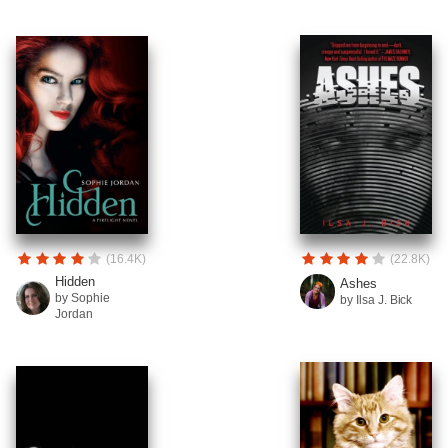
(16.4K)
(22.8K)
Hidden
Ashes
by Sophie
by Ilsa J. Bick
Jordan