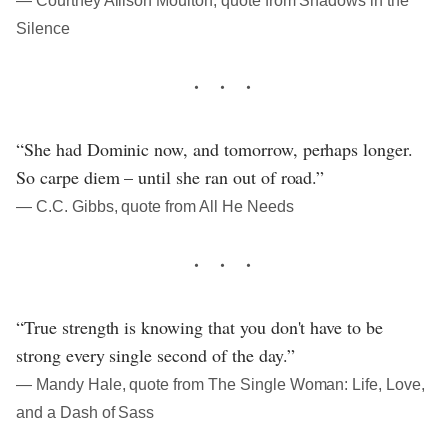
― Courtney Allison Moulton, quote from Shadows in the
Silence
“She had Dominic now, and tomorrow, perhaps longer.
So carpe diem – until she ran out of road.”
― C.C. Gibbs, quote from All He Needs
“True strength is knowing that you don't have to be
strong every single second of the day.”
― Mandy Hale, quote from The Single Woman: Life, Love,
and a Dash of Sass