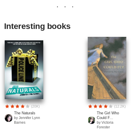
Interesting books
(20K)
(12.2K)
The Naturals
The Girl Who
Could F...
by Jennifer Lynn
Barnes
by Victoria
Forester