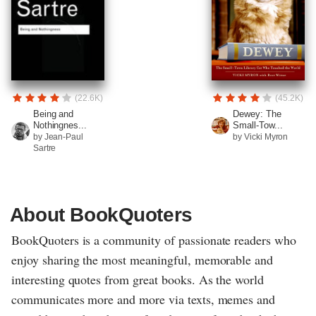
(22.6K)
(45.2K)
Being and
Dewey: The
Nothingnes...
Small-Tow...
by Jean-Paul
by Vicki Myron
Sartre
About BookQuoters
BookQuoters is a community of passionate readers who
enjoy sharing the most meaningful, memorable and
interesting quotes from great books. As the world
communicates more and more via texts, memes and