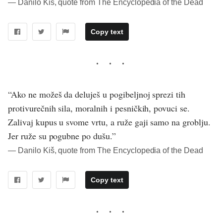
― Danilo Kiš, quote from The Encyclopedia of the Dead
Copy text
“Ako ne možeš da deluješ u pogibeljnoj sprezi tih
protivurečnih sila, moralnih i pesničkih, povuci se.
Zalivaj kupus u svome vrtu, a ruže gaji samo na groblju.
Jer ruže su pogubne po dušu.”
― Danilo Kiš, quote from The Encyclopedia of the Dead
Copy text