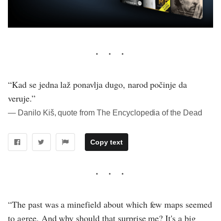
“Kad se jedna laž ponavlja dugo, narod počinje da
veruje.”
― Danilo Kiš, quote from The Encyclopedia of the Dead
Copy text
“The past was a minefield about which few maps seemed
to agree. And why should that surprise me? It's a big