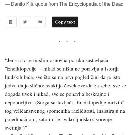
― Danilo Kiš, quote from The Encyclopedia of the Dead
Copy text
“Jer - a to je mislim osnovna poruka sastavljača
"Enciklopedije" - nikad se ništa ne ponavlja u istoriji
ljudskih bića, sve što se na prvi pogled čini da je isto
jedva da je slično; svaki je čovek zvezda za sebe, sve se
događa uvek i nikad, sve se ponavlja beskrajno i
neponovljivo. (Stoga sastavljači "Enciklopedije mrtvih",
tog veličanstvenog spomenika različitosti, insistiraju na
pojedinačnom, zato im je svako ljudsko stvorenje
svetinja.)”