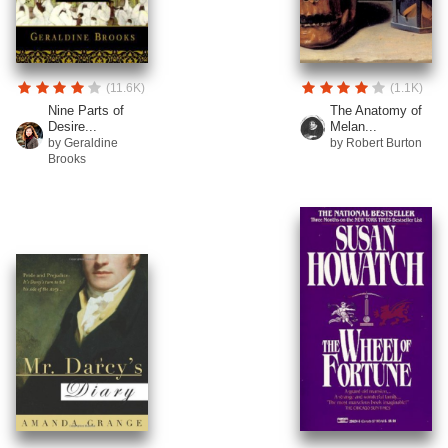
(11.6K)
(1.1K)
Nine Parts of
The Anatomy of
Desire...
Melan...
by Geraldine
by Robert Burton
Brooks