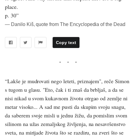
place.
p. 30”
― Danilo Kiš, quote from The Encyclopedia of the Dead
Copy text
“Lakše je mudrovati nego leteti, priznajem", reče Simon
s tugom u glasu. "Eto, čak i ti znaš da brbljaš, a da se
nisi nikad u svom kukavnom životu otrgao od zemlje ni
metar visoko... A sad me pusti da skupim svoju snagu,
da saberem svoje misli u jednu žižu, da pomislim svom
silinom na užas zemaljskog življenja, na nesavršenstvo
sveta, na mirijade života što se razdiru, na zveri što se