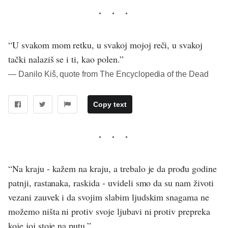
“U svakom mom retku, u svakoj mojoj reči, u svakoj
tački nalaziš se i ti, kao polen.”
― Danilo Kiš, quote from The Encyclopedia of the Dead
Copy text
“Na kraju - kažem na kraju, a trebalo je da prođu godine
patnji, rastanaka, raskida - uvideli smo da su nam životi
vezani zauvek i da svojim slabim ljudskim snagama ne
možemo ništa ni protiv svoje ljubavi ni protiv prepreka
koje joj stoje na putu.”