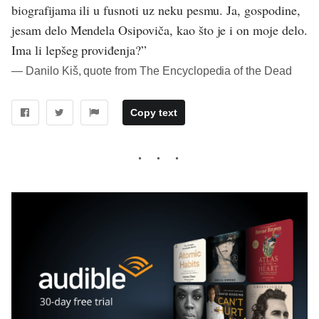
biografijama ili u fusnoti uz neku pesmu. Ja, gospodine,
jesam delo Mendela Osipoviča, kao što je i on moje delo.
Ima li lepšeg proviđenja?”
― Danilo Kiš, quote from The Encyclopedia of the Dead
Copy text