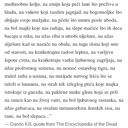
međusobno kolju, na zmiju koja peči lane što preživa u
hladu, na vukove koji razdiru jagnjad, na bogomoljke što
ubijaju svoje mužjake, na pčele što umiru posle uboda,
na bol majki koje nas rađaju, na slepe mačiće što ih deca
bacaju u reku, na užas riba u utrobi ulješure, na užas
ulješure kad se nasuče na obalu, na tugu slona koji mre
od starosti, na kratkotrajnu radost leptira, na varljivu
lepotu cveta, na kratkotraju varku ljubavnog zagrljaja, na
užas prolivenog semena, na nemoć ostarelog tigra, na
trulež zuba u ustima, na mirijade mrtvog lišća što se
taloži u šumama, na strah tek izleglog ptića koje majka
istiskuje iz gnezda, na paklene muke gliste koja se prži
na suncu kao na živoj vatri, na bol ljubavnog rastanka, na
užas gubavaca, na strašnu metamorfozu ženskih sisa, na
rane, na bol slepaca...”
― Danilo Kiš, quote from The Encyclopedia of the Dead