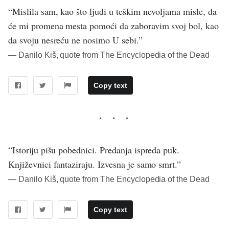
“Mislila sam, kao što ljudi u teškim nevoljama misle, da
će mi promena mesta pomoći da zaboravim svoj bol, kao
da svoju nesreću ne nosimo U sebi.”
― Danilo Kiš, quote from The Encyclopedia of the Dead
Copy text
“Istoriju pišu pobednici. Predanja ispreda puk.
Književnici fantaziraju. Izvesna je samo smrt.”
― Danilo Kiš, quote from The Encyclopedia of the Dead
Copy text