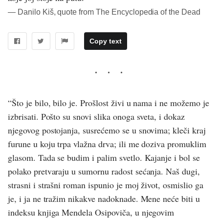
― Danilo Kiš, quote from The Encyclopedia of the Dead
Copy text
“Što je bilo, bilo je. Prošlost živi u nama i ne možemo je
izbrisati. Pošto su snovi slika onoga sveta, i dokaz
njegovog postojanja, susrećemo se u snovima; kleči kraj
furune u koju trpa vlažna drva; ili me doziva promuklim
glasom. Tada se budim i palim svetlo. Kajanje i bol se
polako pretvaraju u sumornu radost sećanja. Naš dugi,
strasni i strašni roman ispunio je moj život, osmislio ga
je, i ja ne tražim nikakve nadoknade. Mene neće biti u
indeksu knjiga Mendela Osipoviča, u njegovim