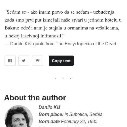
“Sećam se - ako imam pravo da se sećam - uzbuđenja
kada smo prvi put izmešali naše stvari u jednom hotelu u
Bakuu: odeća nam je stajala u ormanima na vešalicama,
u nekoj lascivnoj intimnosti.”
― Danilo Kiš, quote from The Encyclopedia of the Dead
Copy text
About the author
Danilo Kiš
Born place:
in Subotica, Serbia
Born date
February 22, 1935