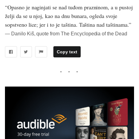
“Opasno je naginjati se nad tuđom prazninom, a u pustoj
želji da se u njoj, kao na dnu bunara, ogleda svoje
sopstveno lice; jer i to je taština. Taština nad taštinama.”
― Danilo Kiš, quote from The Encyclopedia of the Dead
Copy text