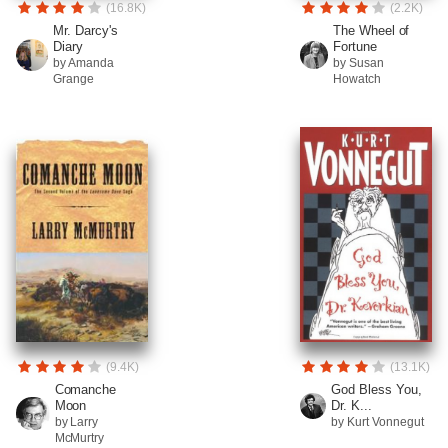
(16.8K)
(2.2K)
Mr. Darcy's
The Wheel of
Diary
Fortune
by Amanda
by Susan
Grange
Howatch
(9.4K)
(13.1K)
Comanche
God Bless You,
Moon
Dr. K...
by Larry
by Kurt Vonnegut
McMurtry